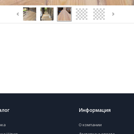
алог
Информация
нка
О компании