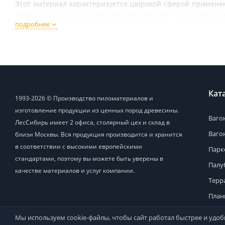
Этот материал характеризуется широкой сферой применен
своем роде уникальный пиломатериал, образующий идеаль
подробнее
значительно упрощается. Существует немало вариантов кре
Вагонка штиль, выработанная из соснового дерева, де
также являются ее достоинствами. Сосновую древесину
погодными условиями. Да и повседневного капризного ухода
Кат
1993-2026 © Производство пиломатериалов и
Как показывают многочисленные отзывы от потребителей, 
изготовление продукции из ценных пород древесины.
Ваго
Применение
ЛесСибирь имеет 2 офиса, столярный цех и склад в
Ваго
близи Москвы. Вся продукция производится и хранится
Благодаря низкой цене в сочетании с высоким качеством, 
в соответствии с высокими европейскими
Парк
стандартами, поэтому вы можете быть уверены в
Палу
Для обшивки внутри помещений – как городских домов,
качестве материалов и услуг компании.
Терр
Для декорирования в стилях кантри и эко, им аналоги
План
Для обшивочных работ по каркасным конструкциям;
Поло
Мы используем cookie-файлы, чтобы сайт работал быстрее и удобн
А также отделки яхт, предбанников и т.д.