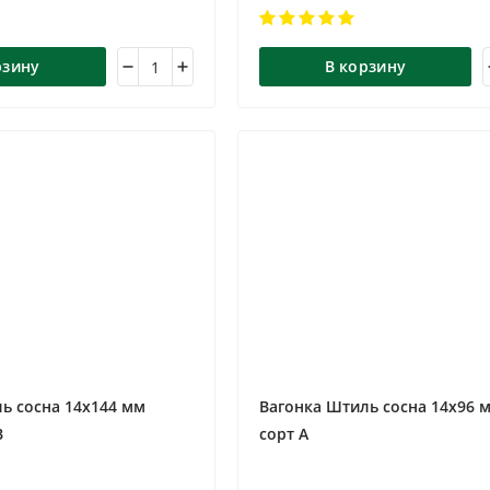
рзину
В корзину
ь сосна 14х144 мм
Вагонка Штиль сосна 14х96 
В
сорт А