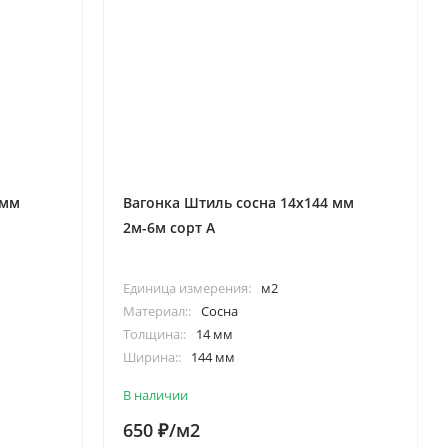
 мм
Вагонка Штиль сосна 14х144 мм
2м-6м сорт А
Единица измерения:
м2
Материал::
Сосна
Толщина::
14 мм
Ширина::
144 мм
0/м
Длина::
2.0/2.5/2.75/3.0/4.0/5.0/6.0/м
В наличии
650
/м2
₽