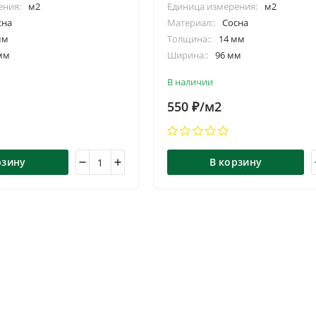
ения:
м2
Единица измерения:
м2
сна
Материал::
Сосна
мм
Толщина::
14 мм
мм
Ширина::
96 мм
/2.75/3.0/4.0/5.0/6.0/м
Длина::
2.0/2.5/2.75/3.0/4.0/5.0/6.
В наличии
550
/м2
₽
рзину
В корзину