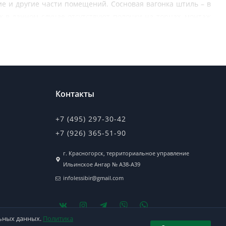
е и другие части помещений. Сосновая вагонка штиль – в
 в данном случае отсутствуют полочки на торцах, монтаж
и вертикально.
плесени. Шумоизолирующие и теплоизолирующие свойства
не разрушается при эксплуатации под неблагоприятными
Контакты
альным пиломатериалом.
+7 (495) 297-30-42
+7 (926) 365-51-90
г. Красногорск, территориальное управление
Ильинское Ангар № А38-А39
infolessibir@gmail.com
льных данных.
Политика