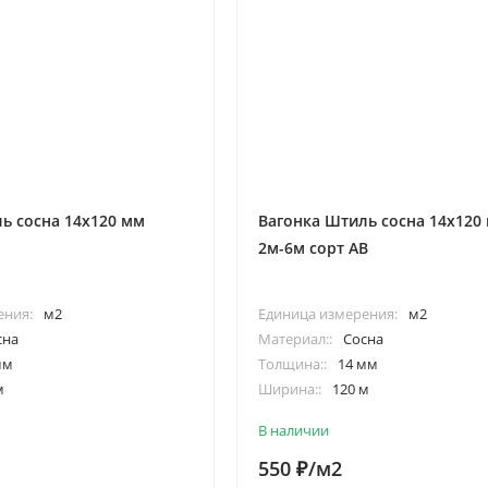
ь сосна 14х120 мм
Вагонка Штиль сосна 14х120
2м-6м сорт АВ
ения:
м2
Единица измерения:
м2
сна
Материал::
Сосна
мм
Толщина::
14 мм
м
Ширина::
120 м
/2.75/3.0/4.0/5.0/6.0/м
Длина::
2.0/2.5/2.75/3.0/4.0/5.0/6.
В наличии
550
/м2
₽