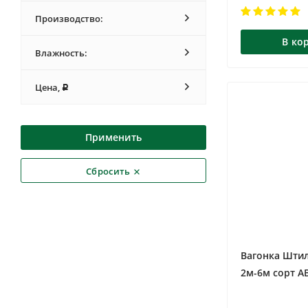
Производство:
В ко
Влажность:
Цена,
Р
Применить
Сбросить
Вагонка Штил
2м-6м сорт А