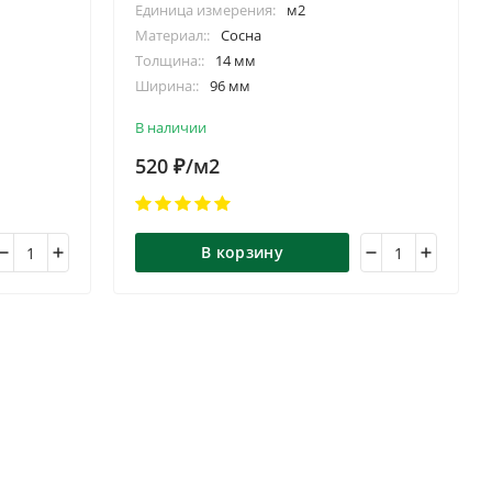
Единица измерения:
м2
Материал::
Сосна
Толщина::
14 мм
Ширина::
96 мм
0/м
Длина::
2.0/2.5/2.75/3.0/4.0/5.0/6.0/м
В наличии
520
/м2
₽
В корзину