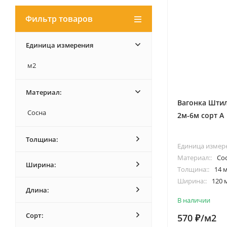
Фильтр товаров
Единица измерения
м2
Материал:
Вагонка Штил
Сосна
2м-6м сорт А
Толщина:
Единица измер
Материал::
Со
Ширина:
Толщина::
14 
Ширина::
120 
Длина:
Длина::
2.0/2.5
В наличии
Сорт:
570
/м2
₽