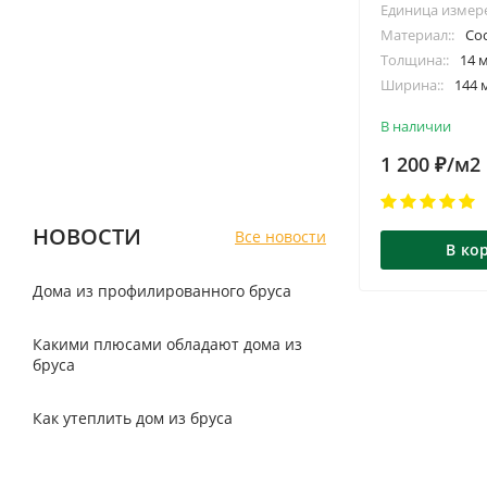
Единица измер
Материал::
Со
Толщина::
14 
Ширина::
144 
Длина::
2.0/2.5
В наличии
1 200
/м2
₽
НОВОСТИ
Все новости
В ко
Дома из профилированного бруса
Какими плюсами обладают дома из
бруса
Как утеплить дом из бруса