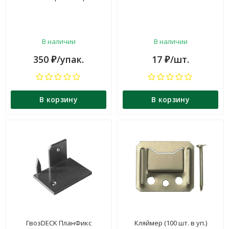
В наличии
В наличии
350
/упак.
17
/шт.
₽
₽
В корзину
В корзину
ГвозDECK ПланФикс
Кляймер (100 шт. в уп.)