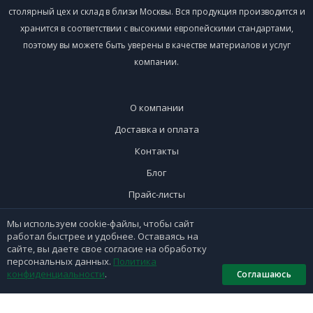
столярный цех и склад в близи Москвы. Вся продукция производится и
хранится в соответствии с высокими европейскими стандартами,
поэтому вы можете быть уверены в качестве материалов и услуг
компании.
О компании
Доставка и оплата
Контакты
Блог
Прайс-листы
Мы используем cookie-файлы, чтобы сайт
работал быстрее и удобнее. Оставаясь на
+7 (495) 297-30-42
сайте, вы даете свое согласие на обработку
+7 (926) 365-51-90
персональных данных.
Политика
конфиденциальности
.
Соглашаюсь