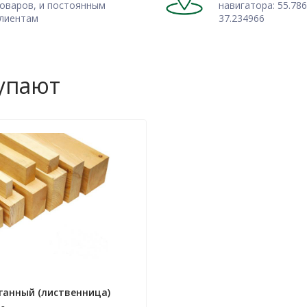
оваров, и постоянным
навигатора: 55.786
лиентам
37.234966
купают
оганный (лиственница)