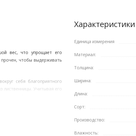
Характеристики
Единица измерения
шой вес, что упрощает его
Материал:
о прочен, чтобы выдерживать
Толщина:
Ширина:
вокруг себя благоприятного
з лиственницы. Учитывая его
Длина:
ля приобретения многим
Сорт:
Производство:
Влажность: