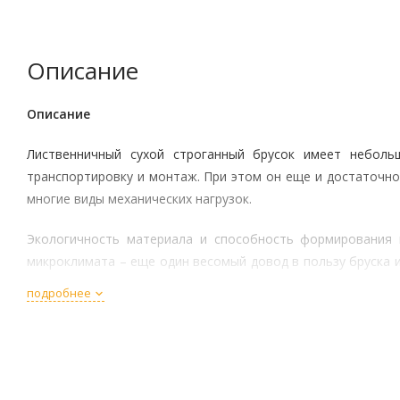
Описание
Описание
Лиственничный сухой строганный брусок имеет неболь
транспортировку и монтаж. При этом он еще и достаточн
многие виды механических нагрузок.
Экологичность материала и способность формирования 
микроклимата – еще один весомый довод в пользу бруска и
еще и доступную цену, можно рекомендовать д
подробнее
профессиональным и домашним мастерам.
Технические характеристики
Ширина и толщина (высота) элемента – 40 мм х 50 мм;