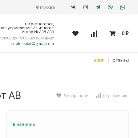
Москва
г. Красногорск,
ное управление Ильинское
Ангар № А38-А39
0
₽
с 08:00 до 19:00 Без выходных
infolessibir@gmail.com
я
|
БЛОГ
ОТЗЫВЫ
рт АВ
В избранное
К сравнению
В наличии