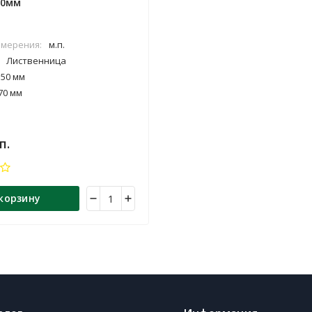
00мм
змерения:
м.п.
Лиственница
50 мм
70 мм
00 мм
п.
 корзину