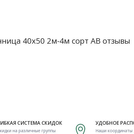
нница 40х50 2м-4м сорт АВ отзывы
 сорт АВ купить можно для
 снаружи и внутри строения.
еток и стропил, выполнения
х работ.
казать данный вид бруска, а
апрямую от изготовителя.
ГИБКАЯ СИСТЕМА СКИДОК
УДОБНОЕ РАС
кидки на различные группы
Наши координаты 