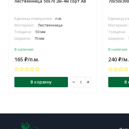
лиственница 50х70 2м-4м сорт АВ
70х50х30
Единица измерения:
п.м.
Единица и
Материал::
Лиственница
Материал::
Толщина::
50 мм
Толщина::
Ширина::
70 мм
Ширина::
Длина::
2.0/2.5/3.0/4.0/м
Длина::
30
В наличии
В наличии
165
/п.м.
240
/м.
₽
₽
В корзину
В