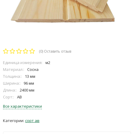
(0)
Оставить отзыв
Единица измерения:
м2
Материал::
Сосна
Толщина::
13 мм
Ширина::
96 мм
Длина::
2400 мм
Сорт::
АВ
Все характеристики
Категории:
сорт ав