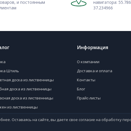
, купить которую можно с
оваров, и постоянным
навигатора: 55.786
лиентам
37.234966
 находит обширный спектр
ия. Сорт ВС обеспечивает
 данного типа вагонки. Там,
и износостойкости, стоит
алог
Информация
 самые высококачественные
тными покупателями, так и с
нка
О компании
нка Штиль
Доставка и оплата
етная доска из лиственницы
Контакты
бная доска из лиственницы
Блог
асная доска из лиственницы
Прайс-листы
кен из лиственницы
вая доска
бнее. Оставаясь на сайте, вы даете свое согласие на обработку пе