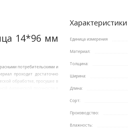
Характеристики
ица 14*96 мм
Единица измерения
Материал:
Толщина:
красными потребительскими и
териал проходит достаточно
Ширина:
еской обработке, просушке в
чной физической прочности в
Длина:
ь самые неблагоприятные
Сорт:
Производство:
ения, облегчающие процесс
ающий мастер.
Влажность: