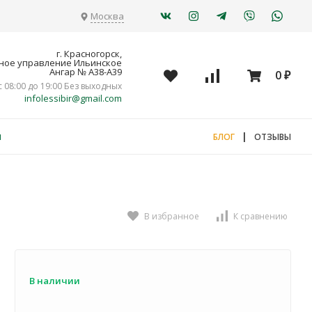
Москва
г. Красногорск,
ное управление Ильинское
Ангар № А38-А39
0
₽
с 08:00 до 19:00 Без выходных
infolessibir@gmail.com
я
|
БЛОГ
ОТЗЫВЫ
В избранное
К сравнению
В наличии