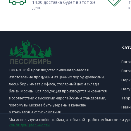
Вагонка Штиль лиственница 14*96 мм 2м-5м сорт ВС
14.00 доставка будет в этот же
т
день
к
доставкой по Москве и МО именно у нас в компании,
применения. Это разного рода обшивочные мероприят
прочность и монолитность покрытию, сформированного из
где на первое место выходят параметры прочности 
использовать именно этот вид вагонки штиль.
Кат
Обратитесь к нам, если вам нужно недорого заказать
пиломатериалы. Наша компания работает оптом как с час
Ваго
юридическими заказчиками.
1993-2026 © Производство пиломатериалов и
Ваго
изготовление продукции из ценных пород древесины.
Парк
ЛесСибирь имеет 2 офиса, столярный цех и склад в
Палу
близи Москвы. Вся продукция производится и хранится
Терр
в соответствии с высокими европейскими стандартами,
поэтому вы можете быть уверены в качестве
План
материалов и услуг компании.
Поло
Мы используем cookie-файлы, чтобы сайт работал быстрее и удо
конфиденциальности
.