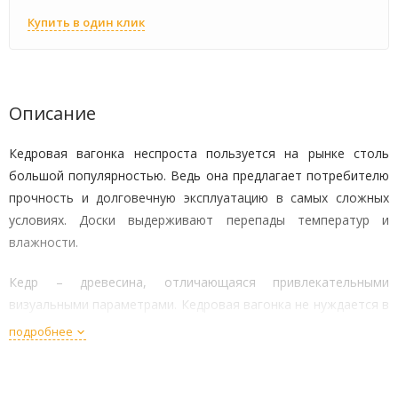
Купить в один клик
Описание
Кедровая вагонка неспроста пользуется на рынке столь
большой популярностью. Ведь она предлагает потребителю
прочность и долговечную эксплуатацию в самых сложных
условиях. Доски выдерживают перепады температур и
влажности.
Кедр – древесина, отличающаяся привлекательными
визуальными параметрами. Кедровая вагонка не нуждается в
дополнительной обработке, так как в процессе
подробнее
производства подвергается качественной шлифовке,
устранению всех неровностей.