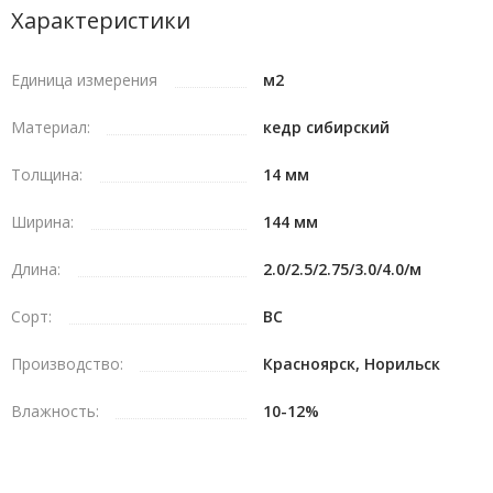
Производственный процесс не предполагает использование
Характеристики
каких-либо химических веществ, так что заказать такую
вагонку можно для обустройства в самых разных
Единица измерения
м2
помещениях, включая с постоянным пребыванием детей.
Материал:
кедр сибирский
Вагонка Штиль кедр – отличное сочетание высокого
Толщина:
14 мм
качества с доступной ценой.
Технические характеристики
Ширина:
144 мм
Длина:
2.0/2.5/2.75/3.0/4.0/м
Материал изготовления – сибирский кедр;
Толщина доски – 14 мм;
Сорт:
ВС
Ширина – 144 мм;
Производство:
Красноярск, Норильск
Длина – 2-4 м;
Влажность:
10-12%
Сорт – ВС;
Макс. влажность – 12 процентов;