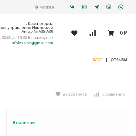
Москва
г. Красногорск,
ное управление Ильинское
Ангар № А38-А39
0
₽
с 08:00 до 19:00 Без выходных
infolessibir@gmail.com
я
|
БЛОГ
ОТЗЫВЫ
В избранное
К сравнению
В наличии