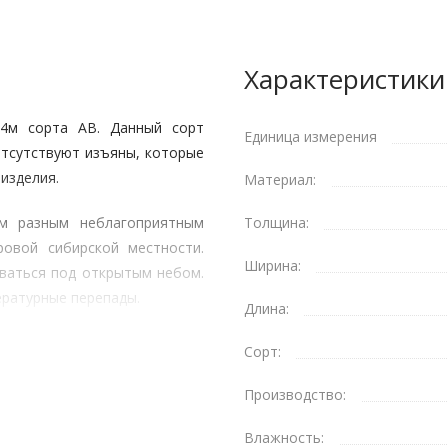
Характеристики
-4м сорта АВ. Данный сорт
Единица измерения
отсутствуют изъяны, которые
изделия.
Материал:
ым разным неблагоприятным
Толщина:
ровой сибирской местности.
Ширина:
оваться под открытым небом.
ературные перепады.
Длина:
екательностью. Она обладает
Сорт:
г распространяется тонкий
бным деревом, благотворно
Производство:
Влажность: