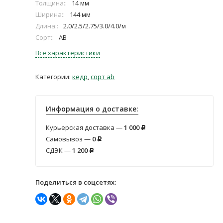
Толщина::
14 мм
Ширина::
144 мм
Длина::
2.0/2.5/2.75/3.0/4.0/м
Сорт::
АВ
Все характеристики
Категории:
кедр
,
сорт аb
Информация о доставке:
Курьерская доставка —
1 000
Р
Самовывоз —
0
Р
СДЭК —
1 200
Р
Поделиться в соцсетях: