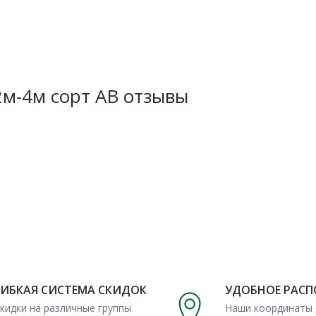
еоспоримых плюсах вагонка
2м-4м сорт АВ отзывы
 недорого, а также своему
ительно обширную область
ГИБКАЯ СИСТЕМА СКИДОК
УДОБНОЕ РАС
кидки на различные группы
Наши координаты 