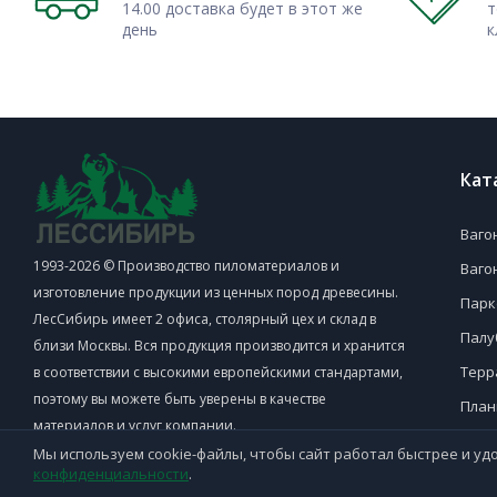
14.00 доставка будет в этот же
т
В частности, к нам обращаются для того, чтобы заказа
день
к
проведения обшивочных работ снаружи или внутри помеще
крепкие и долговечные перегородки, самостоятельные инте
Обращайтесь к нам в компанию – и мы предложим вам с
широкий спектр самых качественных стройматериалов из с
Кат
Ваго
1993-2026 © Производство пиломатериалов и
Ваго
изготовление продукции из ценных пород древесины.
Парк
ЛесСибирь имеет 2 офиса, столярный цех и склад в
Палу
близи Москвы. Вся продукция производится и хранится
Терр
в соответствии с высокими европейскими стандартами,
поэтому вы можете быть уверены в качестве
План
материалов и услуг компании.
Поло
Мы используем cookie-файлы, чтобы сайт работал быстрее и удо
конфиденциальности
.