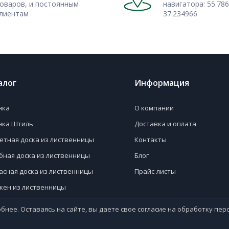
оваров, и постоянным
навигатора: 55.786
ть такую вагонку оптом для
лиентам
37.234966
ний. Из вагонки получаются
рьерные изделия.
 доставкой по Москве и МО
ортовой древесины.
алог
Информация
нка
О компании
нка Штиль
Доставка и оплата
етная доска из лиственницы
Контакты
бная доска из лиственницы
Блог
асная доска из лиственницы
Прайс-листы
кен из лиственницы
вая доска
бнее. Оставаясь на сайте, вы даете свое согласие на обработку пе