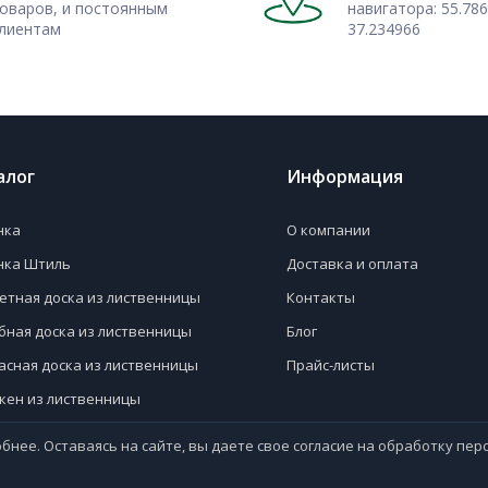
оваров, и постоянным
навигатора: 55.786
лиентам
37.234966
озможность с доставкой по
материалы из натурального
алог
Информация
нка
О компании
нка Штиль
Доставка и оплата
етная доска из лиственницы
Контакты
бная доска из лиственницы
Блог
асная доска из лиственницы
Прайс-листы
кен из лиственницы
вая доска
бнее. Оставаясь на сайте, вы даете свое согласие на обработку пе