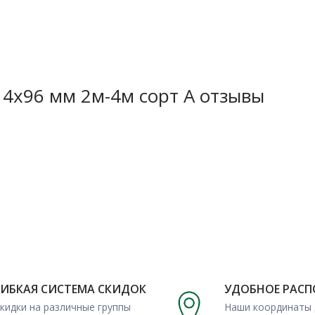
высокой цене.
14х96 мм 2м-4м сорт А отзывы
едения обширного спектра
образом обшивка каркасов и
ГИБКАЯ СИСТЕМА СКИДОК
УДОБНОЕ РАС
 неплохие самостоятельные
кидки на различные группы
Наши координаты 