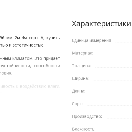
Характеристики
96 мм 2м-4м сорт А, купить
Единица измерения
тью и эстетичностью.
Материал:
ожным климатом. Это придает
оустойчивости, способности
Толщина:
ловия.
Ширина:
ивость к воздействию влаги.
Длина:
 Они же защищают древесину
ами.
Сорт:
 микроклимат вокруг себя. В
Производство:
оненты, эфирные масла и
 человека.
Влажность: