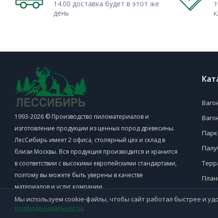
14.00 доставка будет в этот же
т
изделия – функционального и декоративного характера.
день
к
Обратившись в наш Интернет-магазин, вы получаете в
Москве и МО приобрести многие высококачественные 
дерева. Причем, максимально недорого.
Кат
Ваго
1993-2026 © Производство пиломатериалов и
Ваго
изготовление продукции из ценных пород древесины.
Парк
ЛесСибирь имеет 2 офиса, столярный цех и склад в
Палу
близи Москвы. Вся продукция производится и хранится
Терр
в соответствии с высокими европейскими стандартами,
поэтому вы можете быть уверены в качестве
План
материалов и услуг компании.
Поло
Мы используем cookie-файлы, чтобы сайт работал быстрее и удо
конфиденциальности
.