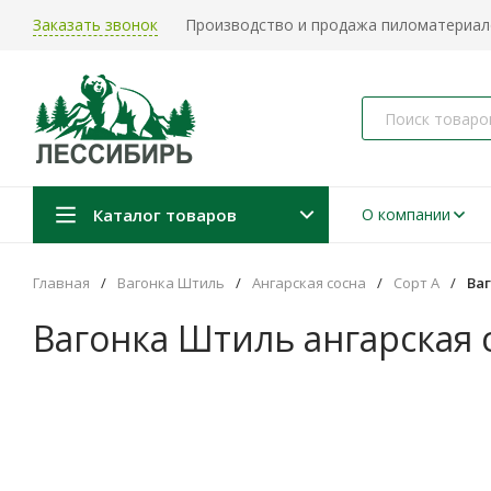
Заказать звонок
Производство и продажа пиломатериало
Каталог товаров
О компании
Главная
/
Вагонка Штиль
/
Ангарская сосна
/
Сорт А
/
Ваг
Вагонка Штиль ангарская 