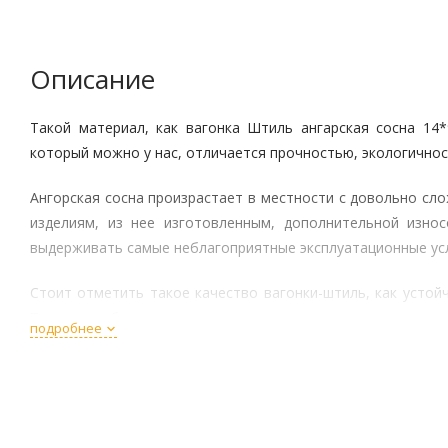
Описание
Такой материал, как вагонка Штиль ангарская сосна 14*
который можно у нас, отличается прочностью, экологичнос
Ангорская сосна произрастает в местности с довольно сл
изделиям, из нее изготовленным, дополнительной износ
выдерживать самые неблагоприятные эксплуатационные ус
Стоит отметить такое качество вагонки-штиль, как устойч
Тому способствует наличие в материале природных смол.
подробнее
от поражения плесенью и грибками, насекомыми-древоточц
Стройматериал из ангорской сосны способен оздоравливать
составе древесины имеются обеззараживающие комп
вещества, благотворно воздействующие на органы дыхания