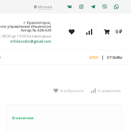
Москва
г. Красногорск,
ное управление Ильинское
Ангар № А38-А39
0
₽
с 08:00 до 19:00 Без выходных
infolessibir@gmail.com
я
|
БЛОГ
ОТЗЫВЫ
В избранное
К сравнению
В наличии