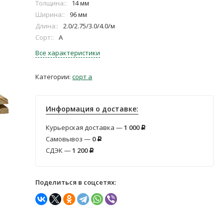
Толщина::
14 мм
Ширина::
96 мм
Длина::
2.0/2.75/3.0/4.0/м
Сорт::
А
Все характеристики
Категории:
сорт а
Информация о доставке:
Курьерская доставка —
1 000
Р
Самовывоз —
0
Р
СДЭК —
1 200
Р
Поделиться в соцсетях: