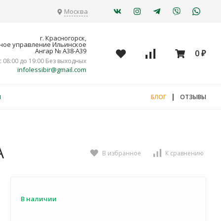
Москва
г. Красногорск,
ное управление Ильинское
Ангар № А38-А39
0
₽
с 08:00 до 19:00 Без выходных
infolessibir@gmail.com
я
|
БЛОГ
ОТЗЫВЫ
А
В избранное
К сравнению
В наличии