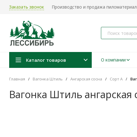
Заказать звонок
Производство и продажа пиломатериало
Каталог товаров
О компании
Главная
/
Вагонка Штиль
/
Ангарская сосна
/
Сорт А
/
Ваг
Вагонка Штиль ангарская 