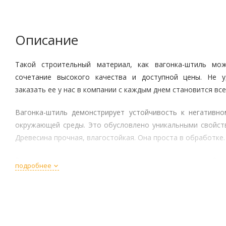
Описание
Такой строительный материал, как вагонка-штиль мо
сочетание высокого качества и доступной цены. Не 
заказать ее у нас в компании с каждым днем становится вс
Вагонка-штиль демонстрирует устойчивость к негативн
окружающей среды. Это обусловлено уникальными свойств
Древесина прочная, влагостойкая. Она проста в обработке.
Вагонка оснащается специальными замками на торцах. Эт
подробнее
заодно делает покрытие монолитным и более прочным.
Сорт А не предполагает наличия внутри и снаружи матери
бы привести к ухудшению эксплуатационных параметров. Т
привлекательные эстетические и потребительские характер