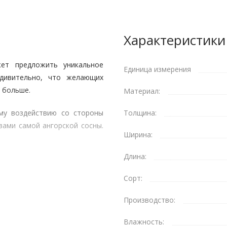
Характеристики
жет предложить уникальное
Единица измерения
удивительно, что желающих
е больше.
Материал:
ому воздействию со стороны
Толщина:
ами самой ангорской сосны.
Ширина:
Длина:
о упрощает процесс монтажа,
Сорт:
ала дефектов, которые могли
Производство:
акая вагонка сохраняет свои
истики.
Влажность: