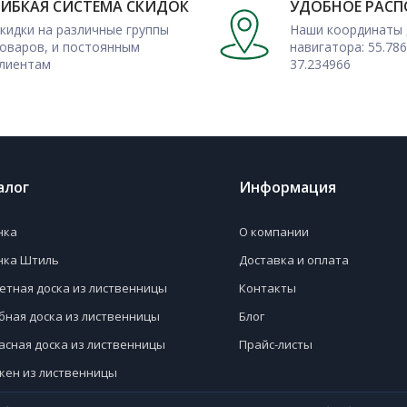
ГИБКАЯ СИСТЕМА СКИДОК
УДОБНОЕ РАС
, обрешетки и каркасы, даже
кидки на различные группы
Наши координаты 
гонки-штиль.
оваров, и постоянным
навигатора: 55.786
лиентам
37.234966
ти и многие другие виды
алог
Информация
нка
О компании
нка Штиль
Доставка и оплата
етная доска из лиственницы
Контакты
бная доска из лиственницы
Блог
асная доска из лиственницы
Прайс-листы
кен из лиственницы
вая доска