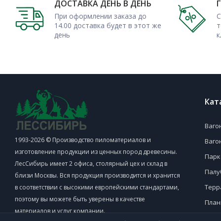
ДОСТАВКА ДЕНЬ В ДЕНЬ
обшивке снаружи и внутри строений. Стены и перегородки
При оформлении заказа до
С
потолок – все это можно отделать с помощью сосновой ва
14.00 доставка будет в этот же
т
день
к
Можно с доставкой по Москве и МО у нас приобрес
высококачественных пиломатериалов.
Кат
Ваго
1993-2026 © Производство пиломатериалов и
Ваго
изготовление продукции из ценных пород древесины.
Парк
ЛесСибирь имеет 2 офиса, столярный цех и склад в
Палу
близи Москвы. Вся продукция производится и хранится
Терр
в соответствии с высокими европейскими стандартами,
поэтому вы можете быть уверены в качестве
План
материалов и услуг компании.
Поло