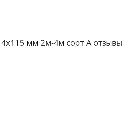
 купить таким образом можно
14х115 мм 2м-4м сорт А отзывы
ся недорого, стали причиной
м для проведения работ по