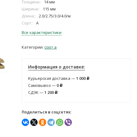
Толщина::
14 мм
Ширина::
115 мм
Длина::
2.0/2.75/3.0/4.0/м
Сорт::
А
Все характеристики
Категории:
сорт а
Информация о доставке:
Курьерская доставка —
1 000
Р
Самовывоз —
0
Р
СДЭК —
1 200
Р
Поделиться в соцсетях: