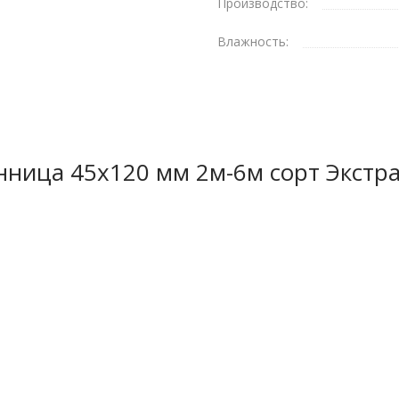
Производство:
ки вельвет смотрится очень
Влажность:
 и ее весьма демократичную
нница 45х120 мм 2м-6м сорт Экстр