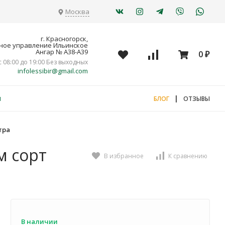
Москва
г. Красногорск,
ное управление Ильинское
Ангар № А38-А39
0
₽
с 08:00 до 19:00 Без выходных
infolessibir@gmail.com
я
|
БЛОГ
ОТЗЫВЫ
тра
м сорт
В избранное
К сравнению
В наличии