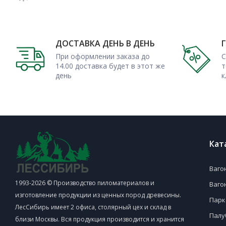
Особенности применения
Купить террасную доску вельвет лиственница можно поре
настильных конструкций, проведении некоторых обши
ДОСТАВКА ДЕНЬ В ДЕНЬ
обращаются для приобретения ее оптом и для сооружения
При оформлении заказа до
С
14.00 доставка будет в этот же
т
Ведь предлагается лиственничная доска у нас недорого,
день
к
удовлетворить запросы самых взыскательных потребителей
Обращайтесь в нашу компанию, чтобы с доставкой в Мо
многие другие строительные материалы. Выдаем гарантии к
Кат
Ваго
1993-2026 © Производство пиломатериалов и
Ваго
изготовление продукции из ценных пород древесины.
Парк
ЛесСибирь имеет 2 офиса, столярный цех и склад в
Палу
близи Москвы. Вся продукция производится и хранится