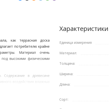
Характеристики
иала, как террасная доска
Единица измерения
едлагает потребителю крайне
араметры. Материал очень
Материал:
е под высокими физическими
Толщина:
Ширина:
ю. Содержание в древесине
ивного воздействия влажных
Длина:
 оказывается еще и полезной
Сорт: