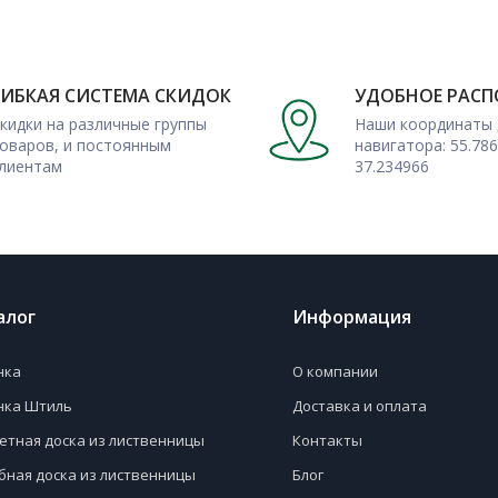
комендовать при возведении
вочных мероприятий. К нам
ГИБКАЯ СИСТЕМА СКИДОК
УДОБНОЕ РАС
 самостоятельных строений.
кидки на различные группы
Наши координаты 
оваров, и постоянным
навигатора: 55.786
 а в плане качества сможет
лиентам
37.234966
.
скве и МО заказать этот и
ачества от производителей.
алог
Информация
нка
О компании
нка Штиль
Доставка и оплата
етная доска из лиственницы
Контакты
бная доска из лиственницы
Блог