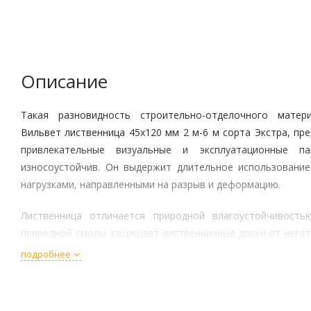
Описание
Такая разновидность строительно-отделочного матер
Вильвет лиственница 45х120 мм 2 м-6 м сорта Экстра, пр
привлекательные визуальные и эксплуатационные п
износоустойчив. Он выдержит длительное использовани
нагрузками, направленными на разрыв и деформацию.
Лиственница отличается природной влагоустойчивость
природной смолы защищает лиственничные доски от негат
сред. Материал не деформируется и не растрескивается.
подробнее
Лиственницей выделяются целебные вещества, так что она
для организма человека.