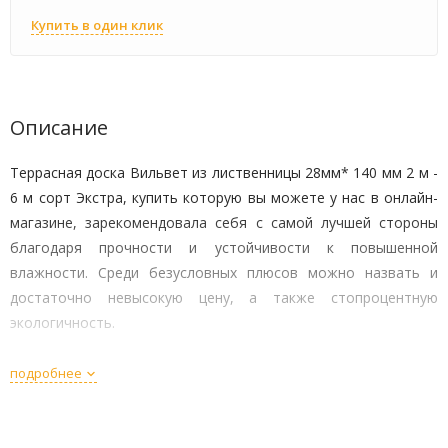
Купить в один клик
Описание
Террасная доска Вильвет из лиственницы 28мм* 140 мм 2 м -
6 м сорт Экстра, купить которую вы можете у нас в онлайн-
магазине, зарекомендовала себя с самой лучшей стороны
благодаря прочности и устойчивости к повышенной
влажности. Среди безусловных плюсов можно назвать и
достаточно невысокую цену, а также стопроцентную
экологичность.
Технические характеристики
подробнее
Габаритные параметры: 28мм, 140мм, 2-6м;
Сорт – Экстра;