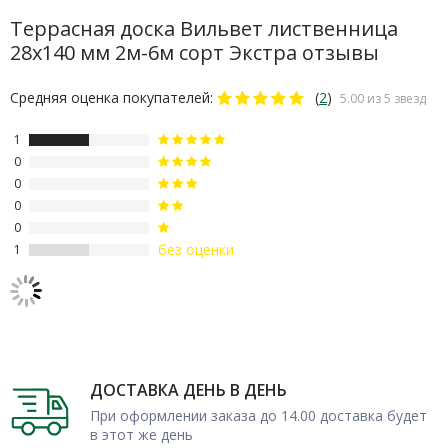
корпоративными клиентами.
Террасная доска Вильвет лиственница
28х140 мм 2м-6м сорт Экстра отзывы
Средняя оценка покупателей:
(
2
)
5.00 из 5 звезд
1
0
0
0
0
без оценки
1
ДОСТАВКА ДЕНЬ В ДЕНЬ
При оформлении заказа до 14.00 доставка будет
в этот же день