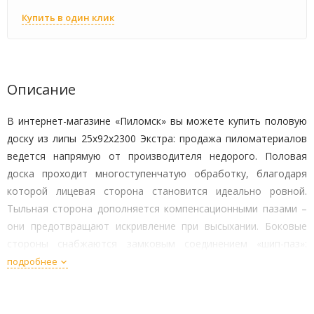
Купить в один клик
Описание
В интернет-магазине «Пиломск» вы можете купить половую
доску из липы 25х92х2300 Экстра: продажа пиломатериалов
ведется напрямую от производителя недорого. Половая
доска проходит многоступенчатую обработку, благодаря
которой лицевая сторона становится идеально ровной.
Тыльная сторона дополняется компенсационными пазами –
они предотвращают искривление при высыхании. Боковые
стороны снабжаются замковым соединением «шип-паз»:
система пазов и выступов позволяет собрать прочное
подробнее
покрытие без щелей.
Липовая древесина устойчива к гниению, поэтому покрытие