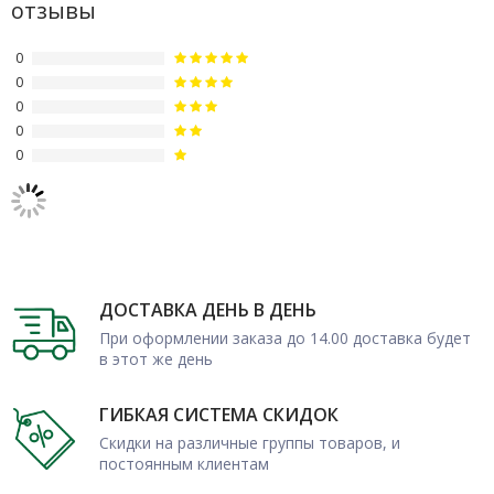
отзывы
благодаря долговечности и красоте.
0
Условия заказа онлайн
0
0
Закажите пиломатериалы оптом или в розницу в компании
0
«Пиломск»: в продаже представлена продукция высокого
0
качества. Возможна поставка партиями любого объема,
товар будет быстро отгружен со склада. Оформите покупку с
доставкой по Москве и МО: наша курьерская служба
оперативно доставит заказ на любой адрес.
ДОСТАВКА ДЕНЬ В ДЕНЬ
При оформлении заказа до 14.00 доставка будет
в этот же день
ГИБКАЯ СИСТЕМА СКИДОК
Скидки на различные группы товаров, и
постоянным клиентам