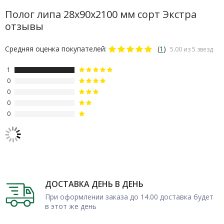
Условия заказа от производителя
Полог липа 28х90х2100 мм сорт Экстра
отзывы
В нашей компании можно заказать полок оптом и в розницу:
цена партии будет зависеть от ее объема. Мы гарантируем
Средняя оценка покупателей:
(
1
)
5.00 из 5 звезд
быструю отгрузку и доставку по Москве и МО, товар быстро
1
прибудет в любой населенный пункт региона.
0
Пиломатериалы соответствуют высоким требованиям
0
качества.
0
0
ДОСТАВКА ДЕНЬ В ДЕНЬ
При оформлении заказа до 14.00 доставка будет
в этот же день