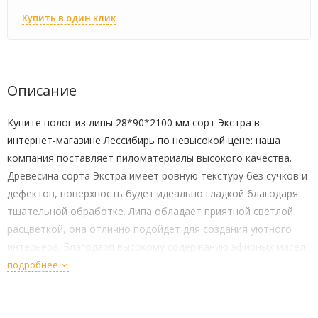
Купить в один клик
Описание
Купите полог из липы 28*90*2100 мм сорт Экстра в
интернет-магазине Лессибирь по невысокой цене: наша
компания поставляет пиломатериалы высокого качества.
Древесина сорта Экстра имеет ровную текстуру без сучков и
дефектов, поверхность будет идеально гладкой благодаря
тщательной обработке. Липа обладает приятной светлой
расцветкой, она отлично подойдет для создания уютного
интерьера. Благодаря высокому содержанию эфирных масел
в составе древесины при нагревании она дает сильный
подробнее
липовый аромат.
Где используется полок из липы?