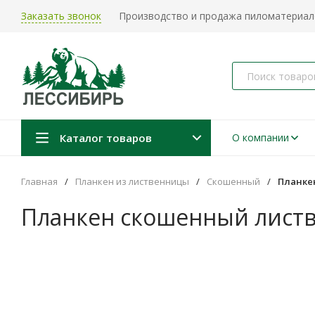
Заказать звонок
Производство и продажа пиломатериало
Каталог товаров
О компании
Главная
/
Планкен из лиственницы
/
Скошенный
/
Планке
Планкен скошенный листв