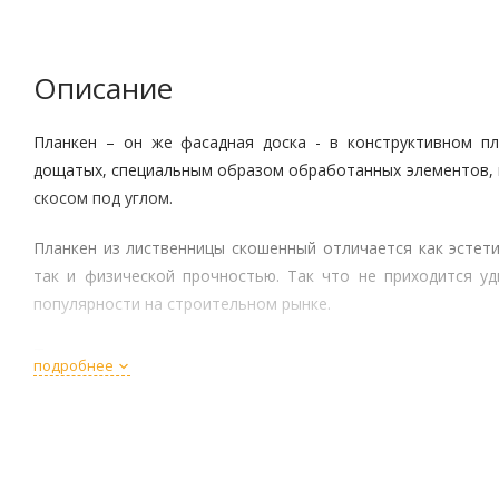
Описание
Планкен – он же фасадная доска - в конструктивном пл
дощатых, специальным образом обработанных элементов,
скосом под углом.
Планкен из лиственницы скошенный отличается как эстет
так и физической прочностью. Так что не приходится уд
популярности на строительном рынке.
Технические характеристики
подробнее
Ширина – 140мм;
Толщина – 20мм;
Длина – 2-6метров;