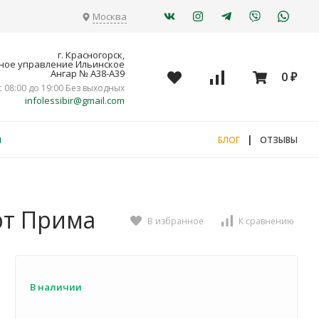
Москва
г. Красногорск,
ное управление Ильинское
Ангар № А38-А39
0
₽
с 08:00 до 19:00 Без выходных
infolessibir@gmail.com
я
|
БЛОГ
ОТЗЫВЫ
рт Прима
В избранное
К сравнению
В наличии