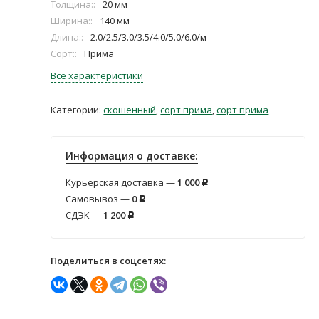
Толщина::
20 мм
Ширина::
140 мм
Длина::
2.0/2.5/3.0/3.5/4.0/5.0/6.0/м
Сорт::
Прима
Все характеристики
Категории:
скошенный
,
сорт прима
,
сорт прима
Информация о доставке:
Курьерская доставка —
1 000
Р
Самовывоз —
0
Р
СДЭК —
1 200
Р
Поделиться в соцсетях: