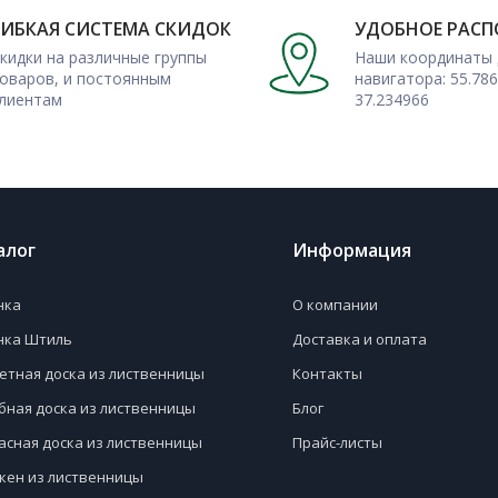
ГИБКАЯ СИСТЕМА СКИДОК
УДОБНОЕ РАС
кидки на различные группы
Наши координаты 
оваров, и постоянным
навигатора: 55.786
лиентам
37.234966
алог
Информация
нка
О компании
нка Штиль
Доставка и оплата
етная доска из лиственницы
Контакты
бная доска из лиственницы
Блог
асная доска из лиственницы
Прайс-листы
кен из лиственницы