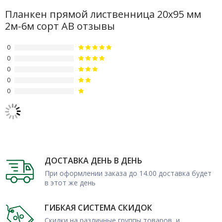
интерьеров, в изготовлении беседок и садовой мебели, при
Планкен прямой лиственница 20х95 мм
организации настилов.
2м-6м сорт АВ отзывы
0
0
0
0
0
ДОСТАВКА ДЕНЬ В ДЕНЬ
При оформлении заказа до 14.00 доставка будет
в этот же день
ГИБКАЯ СИСТЕМА СКИДОК
Скидки на различные группы товаров, и