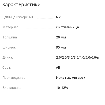
Характеристики
Обратившись к нам, вы сможете с доставкой от
производителя заказать качественный планкен оптом и в
Единица измерения
м2
розницу.
Материал:
Лиственница
Технические характеристики
Толщина:
20 мм
Длина: от 2 до 6 метров;
Ширина:
95 мм
Ширина и толщина: 95 мм и 20 мм;
Длина:
Сорт древесины – лиственница;
2.0/2.5/3.0/3.5/4.0/5.0/6.0/м
Исполнение – прямой торец.
Сорт:
АВ
Применение
Производство:
Иркутск, Ангарск
Купить прямой планкен из лиственницы можно
Влажность:
10-12%
рекомендовать прежде всего для выполнения всевозможных
обшивок. Впрочем, хорошо данный материал себя
зарекомендовал и при декорировании участков и