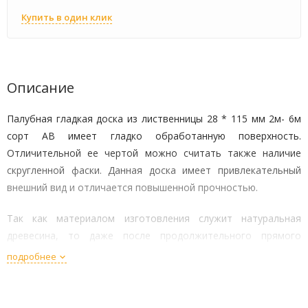
Купить в один клик
Описание
Палубная гладкая доска из лиственницы 28 * 115 мм 2м- 6м
сорт АВ имеет гладко обработанную поверхность.
Отличительной ее чертой можно считать также наличие
скругленной фаски. Данная доска имеет привлекательный
внешний вид и отличается повышенной прочностью.
Так как материалом изготовления служит натуральная
древесина, то даже после продолжительного прямого
контакта с водой доска не будет выделять токсичных
подробнее
элементов.
Технические характеристики