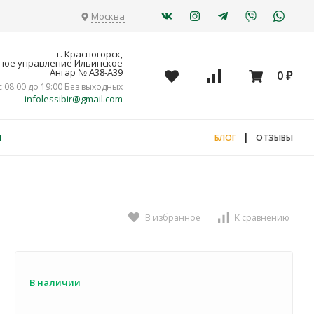
Москва
г. Красногорск,
ное управление Ильинское
Ангар № А38-А39
0
₽
с 08:00 до 19:00 Без выходных
infolessibir@gmail.com
я
|
БЛОГ
ОТЗЫВЫ
В избранное
К сравнению
В наличии