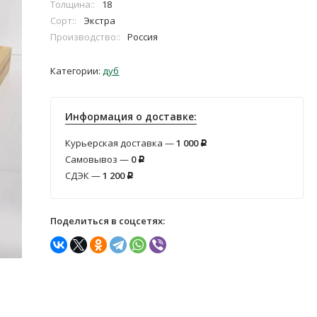
Толщина::
18
Сорт::
Экстра
Производство::
Россия
Категории:
дуб
Информация о доставке:
Курьерская доставка —
1 000
Р
Самовывоз —
0
Р
СДЭК —
1 200
Р
Поделиться в соцсетях: