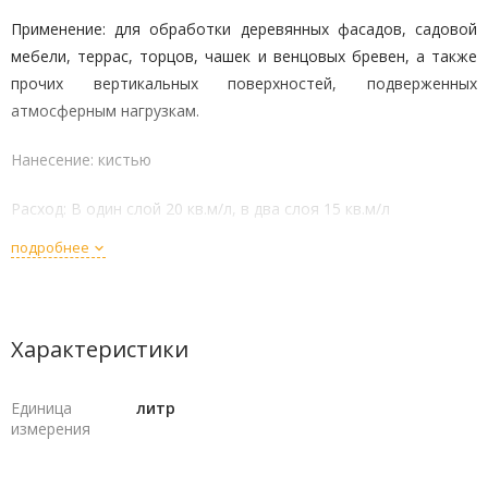
Применение: для обработки деревянных фасадов, садовой
мебели, террас, торцов, чашек и венцовых бревен, а также
прочих вертикальных поверхностей, подверженных
атмосферным нагрузкам.
Нанесение: кистью
Расход: В один слой 20 кв.м/л, в два слоя 15 кв.м/л
подробнее
Антисептические добавки (против синевы, грибка, плесени)
Поверхность: шелковисто-матовая
Характеристики
Время высыхания: 16-24 часа
Единица
литр
измерения