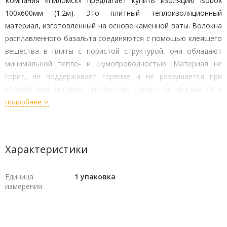
Компания «Пиломск» предлагает купить изоляцию Isobox
100x600мм (1.2м). Это плитный теплоизоляционный
материал, изготовленный на основе каменной ваты. Волокна
расплавленного базальта соединяются с помощью клеящего
вещества в плиты с пористой структурой, они обладают
минимальной тепло- и шумопроводностью. Материал не
горит, не поддерживает горение и не разрушается при
воздействии высоких температур, однако он нуждается в
обязательной внешней защите от влаги.
подробнее
Изоляционный материал на основе каменной ваты обладает
высокой паропроницаемостью, соответствует требованиям
Характеристики
экологичности, он не подвержен гниению.
Продолжительность использования превышает 50 лет.
Единица
1 упаковка
Способы применения
измерения
Изоляция Isobox – универсальный материал, который может
использоваться для решения различных задач: