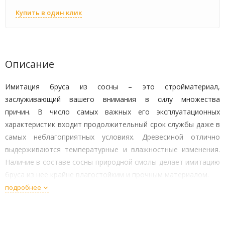
Купить в один клик
Описание
Имитация бруса из сосны – это стройматериал,
заслуживающий вашего внимания в силу множества
причин. В число самых важных его эксплуатационных
характеристик входит продолжительный срок службы даже в
самых неблагоприятных условиях. Древесиной отлично
выдерживаются температурные и влажностные изменения.
Наличие в составе сосны природной смолы делает имитацию
бруса из нее крайне влагостойким и прочным материалом.
подробнее
Сосна обеспечит доске привлекательность внешнего вида.
Ее оригинальная фактурность и естественный цвет
позволяет решать не только строительные, но и