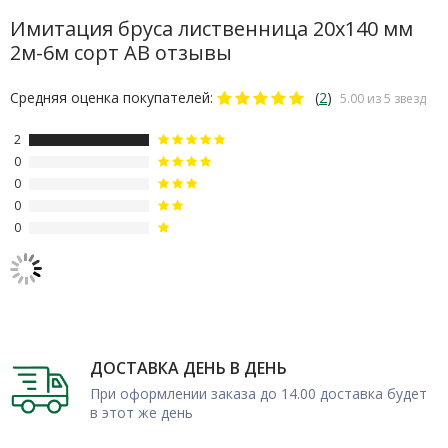
Условия заказа от изготовителя
Имитация бруса лиственница 20х140 мм
2м-6м сорт АВ отзывы
Компания-производитель «Пиломск» предлагает заказать
недорого пиломатериалы отличного качества,
Средняя оценка покупателей:
(
2
)
5.00 из 5 звезд
изготовленные на современном оборудовании.
2
Гарантируется быстрая доставка по Москве и МО,
0
продукцию можно приобрести оптом и в розницу.
0
0
0
ДОСТАВКА ДЕНЬ В ДЕНЬ
При оформлении заказа до 14.00 доставка будет
в этот же день