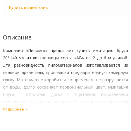
Купить в один клик
Описание
Компания «Пиломск» предлагает купить имитацию бруса
20*140 мм из лиственницы сорта «АВ» от 2 до 6 м длиной.
Эта разновидность пиломатериалов изготавливается из
цельной древесины, прошедшей предварительную камерную
сушку. Материал не коробится со временем, не разрушается
от воды, долго сохраняет первоначальный цвет. Имитация
бруса – строганая доска с тщательно выровненной
поверхностью, скошенными углами и замковым соединением
шип-пах на верхней и нижней грани.
подробнее
Возможности использования