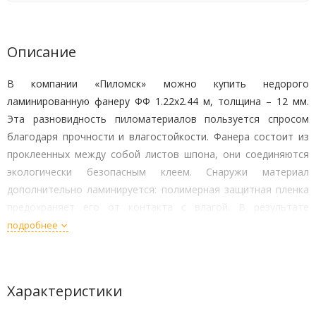
Описание
В компании «Пиломск» можно купить недорого
ламинированную фанеру ФФ 1.22х2.44 м, толщина – 12 мм.
Эта разновидность пиломатериалов пользуется спросом
благодаря прочности и влагостойкости. Фанера состоит из
проклеенных между собой листов шпона, они соединяются
экологически безопасным клеем. Снаружи материал
дополнительно ламинируется: полимерная защитная пленка
предохраняет его от контакта с влагой. В результате
материал приобретает повышенную прочность, не гниет, он
подробнее
устойчив к высокой влажности воздуха.
Способы использования
Характеристики
Ламинированная фанера обладает высокой прочностью: по