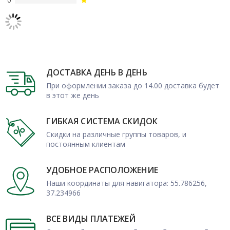
0
Наша компания предлагает заказать пиломатериалы
отличного качества по невысокой цене – оформите покупку
оптом или в розницу онлайн. После оплаты гарантируется
быстрая отгрузка, возможна доставка по Москве и МО.
Возможно постоянное сотрудничество, для оптовиков
предусмотрены особые условия при покупке крупных партий.
ДОСТАВКА ДЕНЬ В ДЕНЬ
При оформлении заказа до 14.00 доставка будет
в этот же день
ГИБКАЯ СИСТЕМА СКИДОК
Скидки на различные группы товаров, и
постоянным клиентам
УДОБНОЕ РАСПОЛОЖЕНИЕ
Наши координаты для навигатора: 55.786256,
37.234966
ВСЕ ВИДЫ ПЛАТЕЖЕЙ