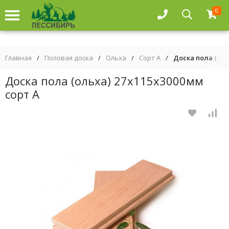
0
Главная
/
Половая доска
/
Ольха
/
Сорт А
/
Доска пола (оль
Доска пола (ольха) 27х115х3000мм
сорт А