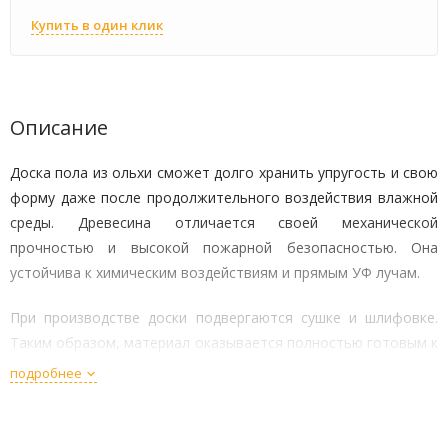
Купить в один клик
Описание
Доска пола из ольхи сможет долго хранить упругость и свою
форму даже после продолжительного воздействия влажной
среды. Древесина отличается своей механической
прочностью и высокой пожарной безопасностью. Она
устойчива к химическим воздействиям и прямым УФ лучам.
При производстве доски подвергаются сушке и шлифовке.
Таким образом, материал оказывается полностью готовым к
использованию сразу же после доставки.
подробнее
Ольха часто применяется при обустройстве теплых полов,
поскольку может отлично сохранять тепло.