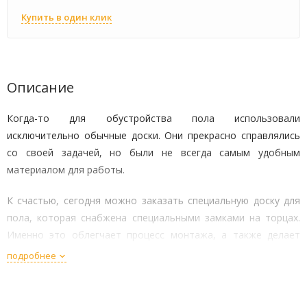
Купить в один клик
Описание
Когда-то для обустройства пола использовали
исключительно обычные доски. Они прекрасно справлялись
со своей задачей, но были не всегда самым удобным
материалом для работы.
К счастью, сегодня можно заказать специальную доску для
пола, которая снабжена специальными замками на торцах.
Именно это облегчает процесс монтажа, а также делает
готовое покрытие более прочным и монолитным.
подробнее
Такую доску в случае повреждения будет легко и быстро
заменить. А ольховая древесина придает готовому покрытию