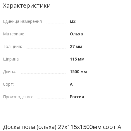
благородный и привлекательный в эстетическом плане
Характеристики
внешний вид.
Единица измерения
м2
Характеристики
Материал:
Ольха
С доставкой по Московской области и внутри столицы
можем вам предложить качественную
доску пола
,
Толщина:
27 мм
обладающую следующими параметрами:
Ширина:
115 мм
Длина – 1 500 мм;
Длина:
1500 мм
Толщина – 27 мм;
Сорт:
A
Ширина – 115 мм;
Сорт – А;
Производство:
Россия
Материал – ольха;
Влажность – 12 процентов.
Доска пола (ольха) 27х115х1500мм сорт А
Данные параметры подойдут для большинства случаев