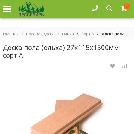
0
Главная
/
Половая доска
/
Ольха
/
Сорт А
/
Доска пола (оль
Доска пола (ольха) 27х115х1500мм
сорт А