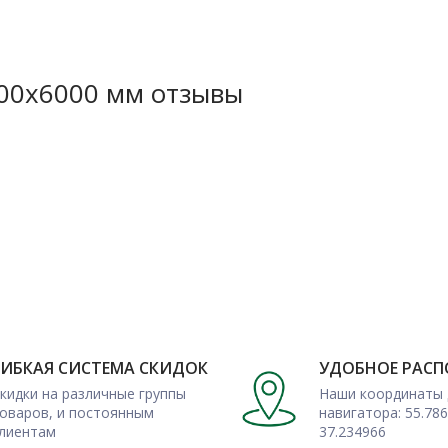
200х6000 мм отзывы
мм имеет весьма обширное
ий, проведение облицовочных
кая доска и для сооружения
е с качественной доставкой
к и оптом многих других
одителя напрямую.
ГИБКАЯ СИСТЕМА СКИДОК
УДОБНОЕ РАС
кидки на различные группы
Наши координаты 
оваров, и постоянным
навигатора: 55.786
лиентам
37.234966