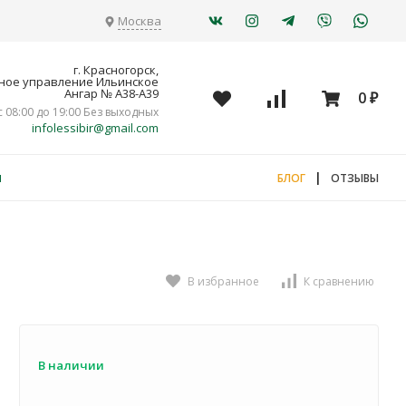
Москва
г. Красногорск,
ное управление Ильинское
Ангар № А38-А39
0
₽
с 08:00 до 19:00 Без выходных
infolessibir@gmail.com
я
|
БЛОГ
ОТЗЫВЫ
В избранное
К сравнению
В наличии