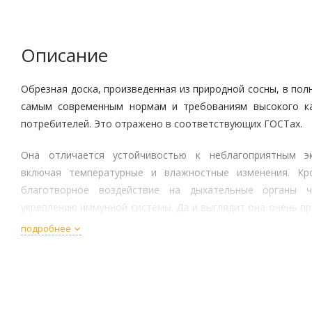
Описание
Обрезная доска, произведенная из природной сосны, в пол
самым современным нормам и требованиям высокого ка
потребителей. Это отражено в соответствующих ГОСТах.
Она отличается устойчивостью к неблагоприятным эк
включая температурные и влажностные изменения. Кр
благотворное воздействие на дыхательные органы ч
укреплению иммунной системы. Да и выглядит она очень пр
точки зрения.
подробнее
Технические характеристики
Габариты элемента: 25 мм*200 мм*6000 мм;
Материал – сосна;