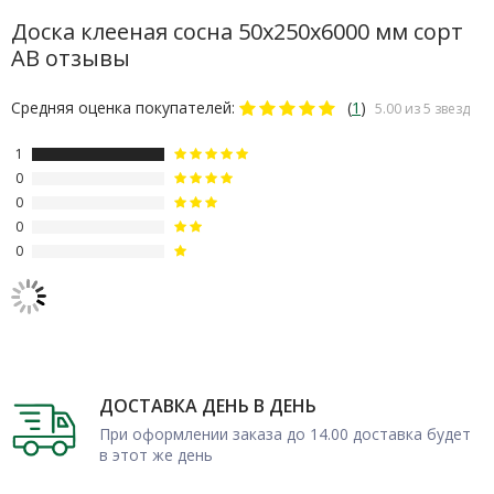
Доска клееная сосна 50х250х6000 мм сорт
Наша компания предлагает приобрести оптом или в розницу
АВ отзывы
качественные пиломатериалы от производителя: оформите
заказ с доставкой по Москве и МО по невысокой цене. Все
Средняя оценка покупателей:
(
1
)
5.00 из 5 звезд
виды продукции можно заказать недорого благодаря
1
отсутствию посредников, возможно взаимовыгодное
0
постоянное сотрудничество.
0
0
0
ДОСТАВКА ДЕНЬ В ДЕНЬ
При оформлении заказа до 14.00 доставка будет
в этот же день