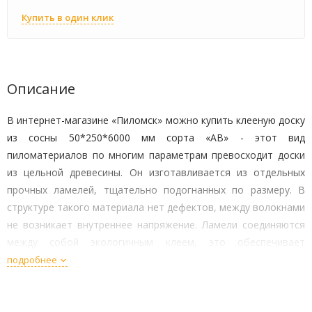
Купить в один клик
Описание
В интернет-магазине «Пиломск» можно купить клееную доску
из сосны 50*250*6000 мм сорта «АВ» - этот вид
пиломатериалов по многим параметрам превосходит доски
из цельной древесины. Он изготавливается из отдельных
прочных ламелей, тщательно подогнанных по размеру. В
структуре такого материала нет дефектов, между волокнами
не возникает внутреннее напряжение. Ламели соединяются
между собой экологичным клеем, это обеспечивает
прочность и устойчивость к нагрузкам.
подробнее
Возможности использования