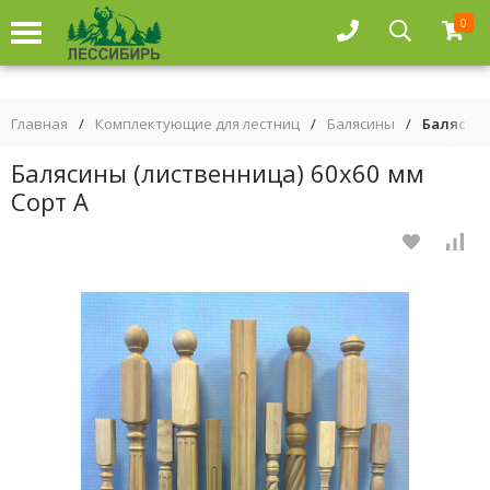
0
Главная
/
Комплектующие для лестниц
/
Балясины
/
Балясины
Балясины (лиственница) 60х60 мм
Сорт А