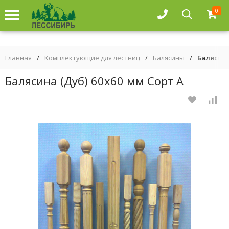
0
Главная
/
Комплектующие для лестниц
/
Балясины
/
Балясина
Балясина (Дуб) 60х60 мм Сорт А