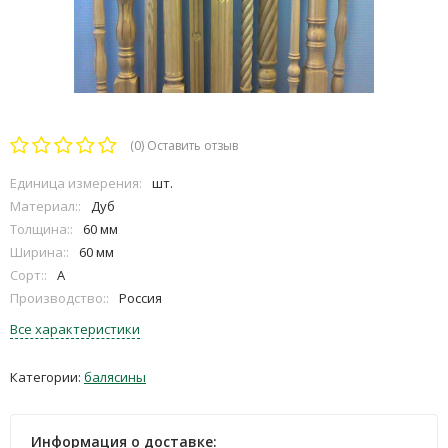
(0)
Оставить отзыв
Единица измерения:
шт.
Материал::
Дуб
Толщина::
60 мм
Ширина::
60 мм
Сорт::
A
Производство::
Россия
Все характеристики
Категории:
балясины
Информация о доставке: